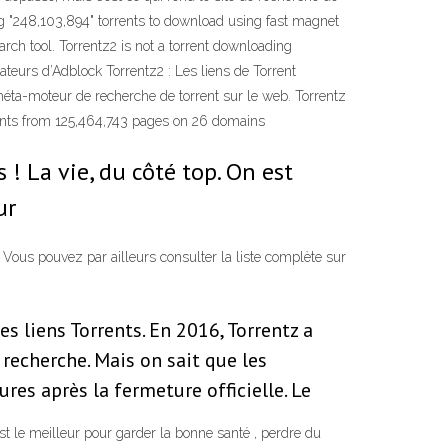
ng "248,103,894" torrents to download using fast magnet
earch tool. Torrentz2 is not a torrent downloading
sateurs d’Adblock Torrentz2 : Les liens de Torrent
 méta-moteur de recherche de torrent sur le web. Torrentz
rrents from 125,464,743 pages on 26 domains
 ! La vie, du côté top. On est
ur
 Vous pouvez par ailleurs consulter la liste complète sur
s liens Torrents. En 2016, Torrentz a
recherche. Mais on sait que les
es après la fermeture officielle. Le
'est le meilleur pour garder la bonne santé , perdre du