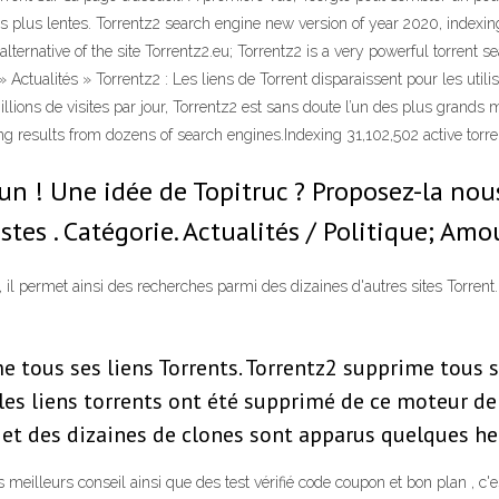
ns plus lentes. Torrentz2 search engine new version of year 2020, indexi
 alternative of the site Torrentz2.eu; Torrentz2 is a very powerful torrent s
Actualités » Torrentz2 : Les liens de Torrent disparaissent pour les utili
illions de visites par jour, Torrentz2 est sans doute l’un des plus grands
ing results from dozens of search engines.Indexing 31,102,502 active to
un ! Une idée de Topitruc ? Proposez-la nous
stes . Catégorie. Actualités / Politique; Amo
 il permet ainsi des recherches parmi des dizaines d'autres sites Torrent.
e
e tous ses liens Torrents. Torrentz2 supprime tous se
les liens torrents ont été supprimé de ce moteur de 
et des dizaines de clones sont apparus quelques heur
es meilleurs conseil ainsi que des test vérifié code coupon et bon plan , c