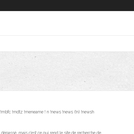
sters !mbfc !mdtz !meneame ! n !news !news (!n) !newsh
dépassé, mais c’est ce qui rend le site de recherche de