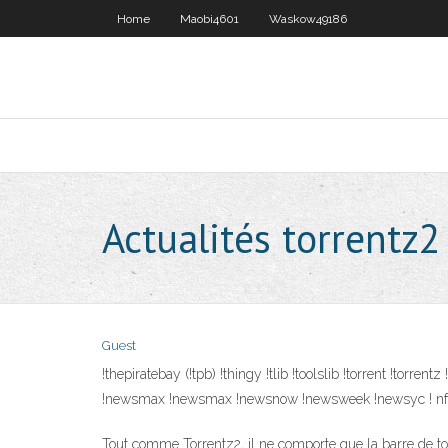
Home
Maobi4601
Waskow49186
Actualités torrentz2
Guest
!thepiratebay (!tpb) !thingy !tlib !toolslib !torrent !torr
!newsmax !newsmax !newsnow !newsweek !newsyc ! nf
Tout comme Torrentz2, il ne comporte que la barre de to