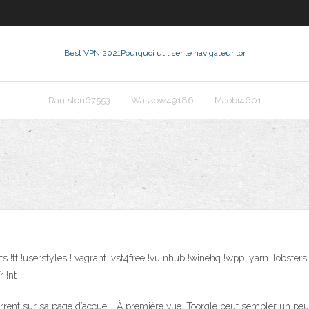
Best VPN 2021
Pourquoi utiliser le navigateur tor
Raulston67553
Waskow49186
Maobi4601
entz !ts !tt !userstyles ! vagrant !vst4free !vulnhub !winehq !wpp !yarn !lob
r !nt
rrent sur sa page d’accueil. À première vue, Toorgle peut sembler un peu 