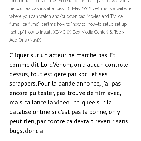
fonctionnent plus ou très Si cette option n'est pas activée vous
ne pourrez pas installer des 18 May 2012 Icefilms is a website
where you can watch and/or download Movies and TV Ice
films "ice films" icefilms how to "how to" how-to setup set up
"set up" How to Install XBMC (X-Box Media Center) & Top 3
Add Ons (NaviX
Cliquer sur un acteur ne marche pas. Et
comme dit LordVenom, on a aucun controle
dessus, tout est gere par kodi et ses
scrappers. Pour la bande annonce, j'ai pas
encore pu tester, pas trouve de film avec,
mais ca lance la video indiquee sur la
databse online si c'est pas la bonne, on y
peut rien, par contre ca devrait revenir sans
bugs, donc a