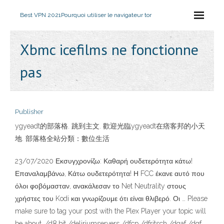
Best VPN 2021
Pourquoi utiliser le navigateur tor
Xbmc icefilms ne fonctionne
pas
Publisher
ygyeadt的部落格. 跳到主文. 歡迎光臨ygyeadt在痞客邦的小天
地. 部落格全站分類：數位生活
23/07/2020 Εκσυγχρονίζω: Καθαρή ουδετερότητα κάτω!
Επαναλαμβάνω, Κάτω ουδετερότητα! Η FCC έκανε αυτό που
όλοι φοβόμασταν, ανακάλεσαν το Net Neutrality στους
χρήστες του Kodi και γνωρίζουμε ότι είναι θλιβερό. Οι … Please
make sure to tag your post with the Plex Player your topic will
be about. /d8.bit /deliriumservers /dfcp /dfritsch /dgaf /dgf