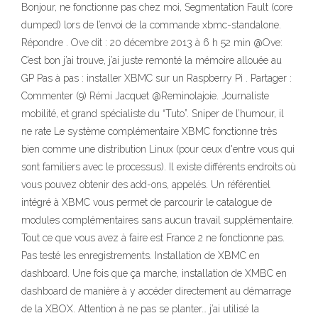
Bonjour, ne fonctionne pas chez moi, Segmentation Fault (core
dumped) lors de l’envoi de la commande xbmc-standalone.
Répondre . Ove dit : 20 décembre 2013 à 6 h 52 min @Ove:
C’est bon j’ai trouve, j’ai juste remonté la mémoire allouée au
GP Pas à pas : installer XBMC sur un Raspberry Pi . Partager :
Commenter (9) Rémi Jacquet @Reminolajoie. Journaliste
mobilité, et grand spécialiste du “Tuto”. Sniper de l’humour, il
ne rate Le système complémentaire XBMC fonctionne très
bien comme une distribution Linux (pour ceux d'entre vous qui
sont familiers avec le processus). Il existe différents endroits où
vous pouvez obtenir des add-ons, appelés. Un référentiel
intégré à XBMC vous permet de parcourir le catalogue de
modules complémentaires sans aucun travail supplémentaire.
Tout ce que vous avez à faire est France 2 ne fonctionne pas.
Pas testé les enregistrements. Installation de XBMC en
dashboard. Une fois que ça marche, installation de XMBC en
dashboard de manière à y accéder directement au démarrage
de la XBOX. Attention à ne pas se planter… j’ai utilisé la