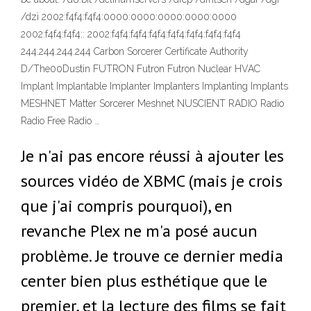
/dzi 2002:f4f4:f4f4:0000:0000:0000:0000:0000
2002:f4f4:f4f4:: 2002:f4f4:f4f4:f4f4:f4f4:f4f4:f4f4:f4f4
244.244.244.244 Carbon Sorcerer Certificate Authority
D/The00Dustin FUTRON Futron Futron Nuclear HVAC
Implant Implantable Implanter Implanters Implanting Implants
MESHNET Matter Sorcerer Meshnet NUSCIENT RADIO Radio
Radio Free Radio …
Je n'ai pas encore réussi à ajouter les
sources vidéo de XBMC (mais je crois
que j'ai compris pourquoi), en
revanche Plex ne m'a posé aucun
problème. Je trouve ce dernier media
center bien plus esthétique que le
premier, et la lecture des films se fait