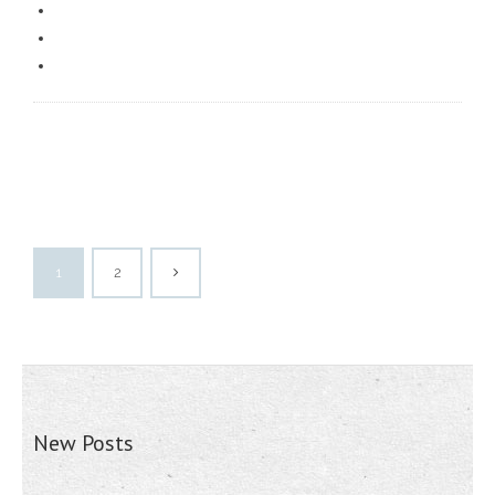
1
2
New Posts